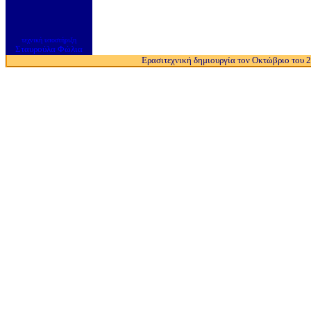
τεχνική υποστήριξη
Σταυρούλα Φώλια
Ερασιτεχνική δημιουργία τον Οκτώβριο του