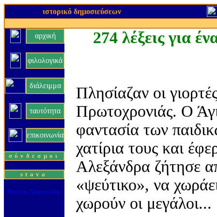
ιστορικό δημοσιεύσεων
274 λέξεις για έ
αρχική
φιλολογικά
διάλειμμα
Πλησίαζαν οι γιορτέ
Πρωτοχρονιάς. Ο Άγι
ταυτότητα
φαντασία των παιδικ
επικοινωνία
χατίρια τους και έφ
σύνδεσμοι
Αλεξάνδρα ζήτησε απ
stava
«ψεύτικο», να χωράει
Βασίλης Συμεωνίδης
χωρούν οι μεγάλοι...